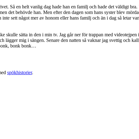
vrivet. Så en helt vanlig dag hade han en familj och hade det väldigt 
 men det behövde han. Men efter den dagen som hans syster blev mördad 
inte sett något mer av honom eller hans familj och än i dag så letar va
e skulle sätta in den i min tv. Jag går ner för trappan med videotejpen 
 och lägger mig i sängen. Senare den natten så vaknar jag svettig och kall
nk bonk, bonk bonk…
med
spökhistorier
.