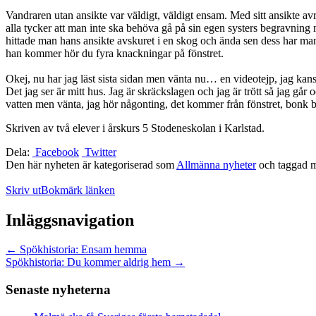
Vandraren utan ansikte var väldigt, väldigt ensam. Med sitt ansikte a
alla tycker att man inte ska behöva gå på sin egen systers begravning
hittade man hans ansikte avskuret i en skog och ända sen dess har man 
han kommer hör du fyra knackningar på fönstret.
Okej, nu har jag läst sista sidan men vänta nu… en videotejp, jag kansk
Det jag ser är mitt hus. Jag är skräckslagen och jag är trött så jag går
vatten men vänta, jag hör någonting, det kommer från fönstret, bo
Skriven av två elever i årskurs 5 Stodeneskolan i Karlstad.
Dela:
Facebook
Twitter
Den här nyheten är kategoriserad som
Allmänna nyheter
och taggad 
Skriv ut
Bokmärk länken
Inläggsnavigation
←
Spökhistoria: Ensam hemma
Spökhistoria: Du kommer aldrig hem
→
Senaste nyheterna