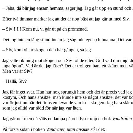
– Jaha, då blir jag ensam hemma, säger jag. Jag går upp en stund och sp
Efter två timmar märker jag att det är nog bäst att jag går ut med Siv.
– Siv!!!!!! Kom nu, vi går ut på en promenad.
Det tog inte en lång stund innan jag såg min egen chihuahua. Det var 
– Siv, kom vi tar skogen den här gången, sa jag.
Jag satte riktning mot skogen och Siv följde efter. Gud vad dimmigt de
inga ögon”. Vad är det jag läser? Det är troligen bara ett skämt men vän
Men var är Siv?
– Hallå, Siv?
Jag får inget svar. Han har nog sprungit hem och det är precis vad ja
kostym, Och hans ansikte, man kunde inte se något ansikte, det var bort
varför just nu när det finns en levande varelse i skogen. Jag bara slår u
som jag alltid var rädd för när jag var liten.
Jag går ner men då sätts en lampa på och lyser upp en bok
Vandraren 
På första sidan i boken
Vandraren utan ansikte
står det: