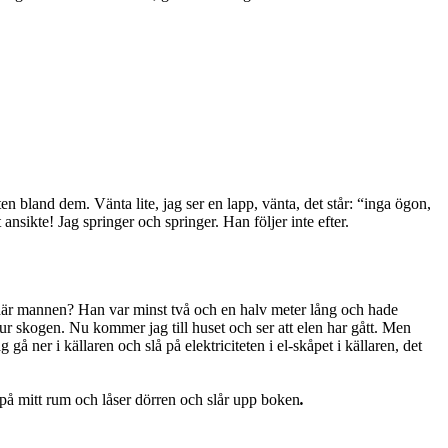
n bland dem. Vänta lite, jag ser en lapp, vänta, det står: “inga ögon,
ansikte! Jag springer och springer. Han följer inte efter.
n där mannen? Han var minst två och en halv meter lång och hade
 ur skogen. Nu kommer jag till huset och ser att elen har gått. Men
gå ner i källaren och slå på elektriciteten i el-skåpet i källaren, det
 på mitt rum och låser dörren och slår upp boken
.