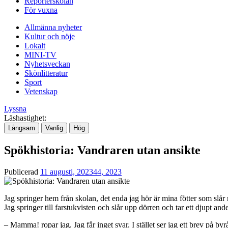
Reporterskolan
För vuxna
Allmänna nyheter
Kultur och nöje
Lokalt
MINI-TV
Nyhetsveckan
Skönlitteratur
Sport
Vetenskap
Lyssna
Läshastighet:
Långsam
Vanlig
Hög
Spökhistoria: Vandraren utan ansikte
Publicerad
11 augusti, 2023
44, 2023
Jag springer hem från skolan, det enda jag hör är mina fötter som slår
Jag springer till farstukvisten och slår upp dörren och tar ett djupt a
– Mamma! ropar jag. Jag får inget svar. I stället ser jag ett brev på byr