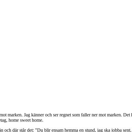
 mot marken. Jag känner och ser regnet som faller ner mot marken. Det h
ndetag, home sweet home.
ån och där står det: ”Du blir
ensam hemma en stund, jag ska jobba sent. 