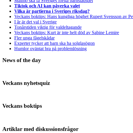
Malmö ska få Sveriges första barnstadsdel
Tiktok och AI kan påverka valet
Vilka är partierna i Sveriges riksdag?
Veckans boktips: Hans kungliga höghet Rupert Svensson av Pe
I år är det val i Sverige
Tonårstiden viktig för valdeltagande
Veckans boktips: Kurt är inte helt död av Sabine Lemire
Fler unga fågelskådar
Experter tycker att barn ska ha solglasögon
Humlor oväntat bra på problemlösning
News of the day
Veckans nyhetsquiz
Veckans boktips
Artiklar med diskussionsfrågor