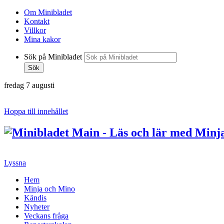
Om Minibladet
Kontakt
Villkor
Mina kakor
Sök på Minibladet
Sök
fredag 7 augusti
Hoppa till innehållet
Lyssna
Hem
Minja och Mino
Kändis
Nyheter
Veckans fråga