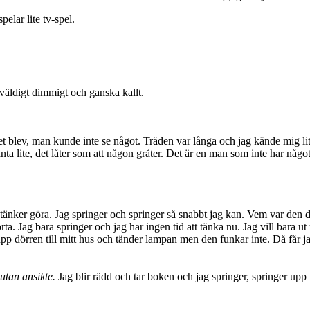
elar lite tv-spel.
väldigt dimmigt och ganska kallt.
t blev, man kunde inte se något. Träden var långa och jag kände mig lite
ta lite, det låter som att någon gråter. Det är en man som inte har något 
g tänker göra. Jag springer och springer så snabbt jag kan. Vem var de
a. Jag bara springer och jag har ingen tid att tänka nu. Jag vill bara ut
pp dörren till mitt hus och tänder lampan men den funkar inte. Då får jag 
utan ansikte.
Jag blir rädd och tar boken och jag springer, springer upp